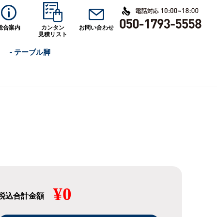
総合案内
カンタン
お問い合わせ
見積リスト
- テーブル脚
¥0
税込合計金額