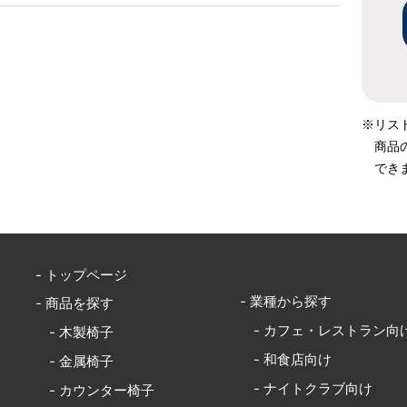
※リス
商品
でき
- トップページ
- 業種から探す
- 商品を探す
- カフェ・レストラン向
- 木製椅子
- 和食店向け
- 金属椅子
- ナイトクラブ向け
- カウンター椅子