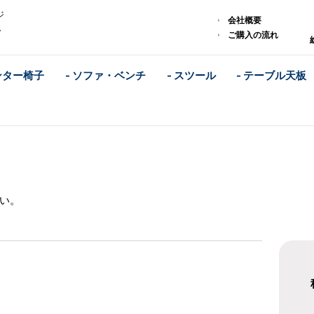
ジ
会社概要
ム
ご購入の流れ
ンター椅子
- ソファ・ベンチ
- スツール
- テーブル天板
い。