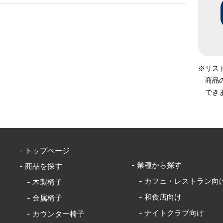
※リス
商品
でき
- トップページ
- 業種から探す
- 商品を探す
- カフェ・レストラン向
- 木製椅子
- 和食店向け
- 金属椅子
- ナイトクラブ向け
- カウンター椅子