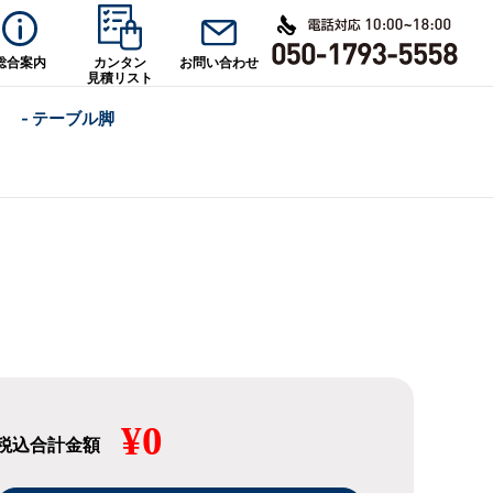
総合案内
カンタン
お問い合わせ
見積リスト
- テーブル脚
¥0
税込合計金額