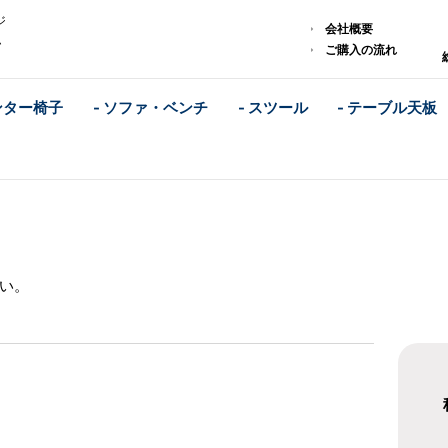
ジ
会社概要
ム
ご購入の流れ
ンター椅子
- ソファ・ベンチ
- スツール
- テーブル天板
い。