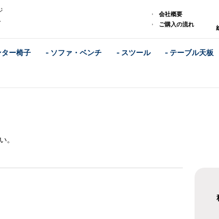
ジ
会社概要
ム
ご購入の流れ
ンター椅子
- ソファ・ベンチ
- スツール
- テーブル天板
い。