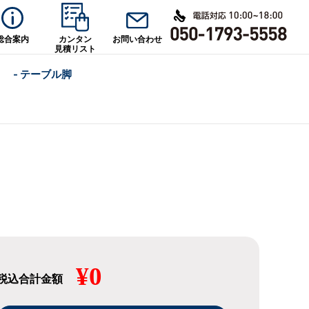
総合案内
カンタン
お問い合わせ
見積リスト
- テーブル脚
¥0
税込合計金額