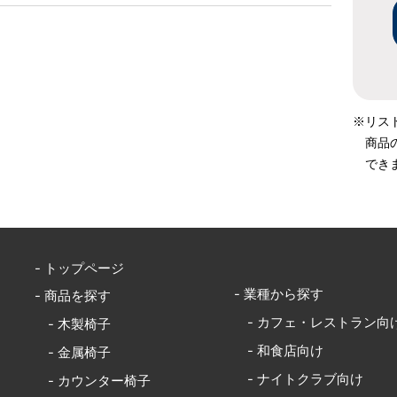
※リス
商品
でき
- トップページ
- 業種から探す
- 商品を探す
- カフェ・レストラン向
- 木製椅子
- 和食店向け
- 金属椅子
- ナイトクラブ向け
- カウンター椅子