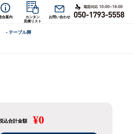
総合案内
カンタン
お問い合わせ
見積リスト
- テーブル脚
¥0
税込合計金額