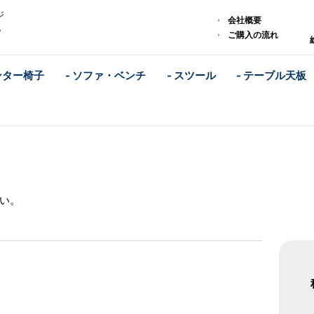
ジ
会社概要
ム
ご購入の流れ
ンター椅子
- ソファ・ベンチ
- スツール
- テーブル天板
い。