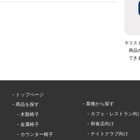
※リス
商品
でき
- トップページ
- 業種から探す
- 商品を探す
- カフェ・レストラン向
- 木製椅子
- 和食店向け
- 金属椅子
- ナイトクラブ向け
- カウンター椅子