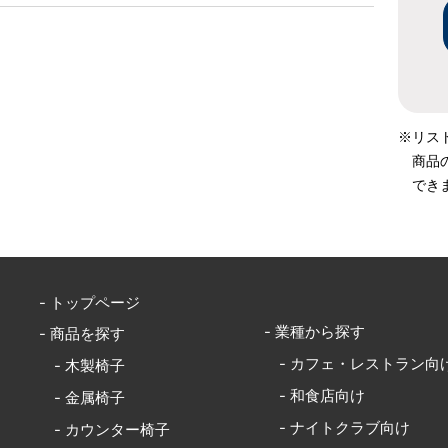
※リス
商品
でき
- トップページ
- 業種から探す
- 商品を探す
- カフェ・レストラン向
- 木製椅子
- 和食店向け
- 金属椅子
- ナイトクラブ向け
- カウンター椅子