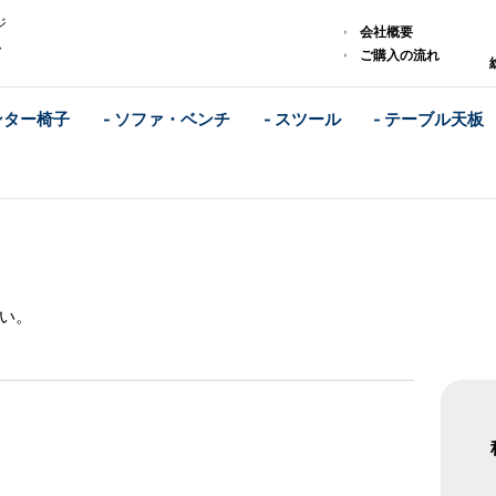
ジ
会社概要
ム
ご購入の流れ
ンター椅子
- ソファ・ベンチ
- スツール
- テーブル天板
い。