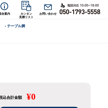
総合案内
カンタン
お問い合わせ
見積リスト
- テーブル脚
¥0
税込合計金額