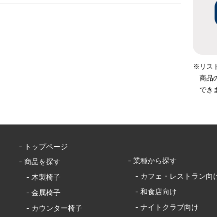
※リス
商品
でき
- トップページ
- 業種から探す
- 商品を探す
- カフェ・レストラン向
- 木製椅子
- 和食店向け
- 金属椅子
- ナイトクラブ向け
- カウンター椅子