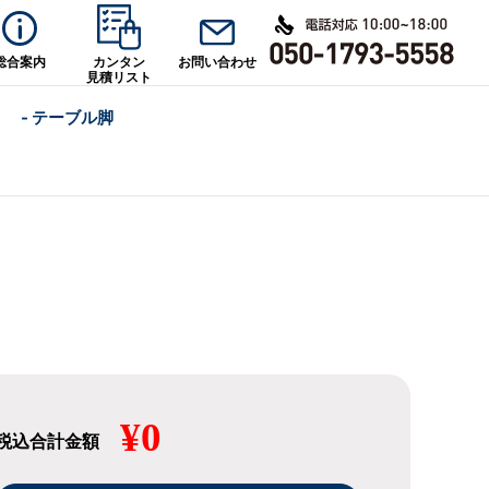
総合案内
カンタン
お問い合わせ
見積リスト
- テーブル脚
¥0
税込合計金額