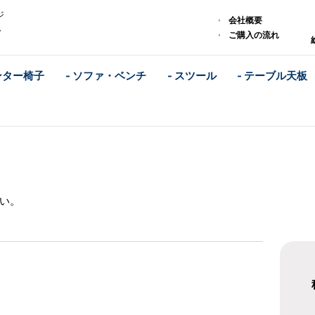
ジ
会社概要
ム
ご購入の流れ
ンター椅子
- ソファ・ベンチ
- スツール
- テーブル天板
い。