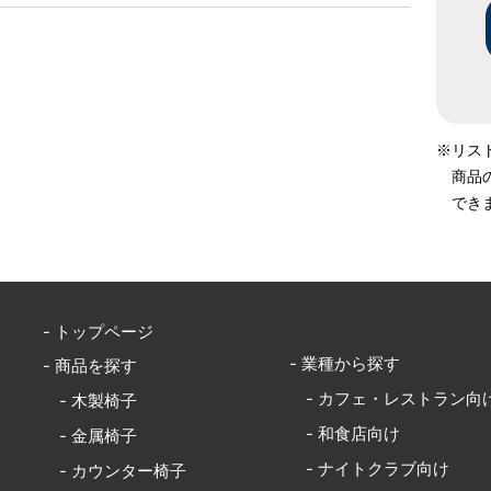
※リス
商品
でき
- トップページ
- 業種から探す
- 商品を探す
- カフェ・レストラン向
- 木製椅子
- 和食店向け
- 金属椅子
- ナイトクラブ向け
- カウンター椅子