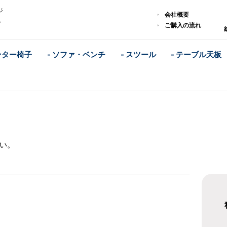
ジ
会社概要
ム
ご購入の流れ
ンター椅子
- ソファ・ベンチ
- スツール
- テーブル天板
い。