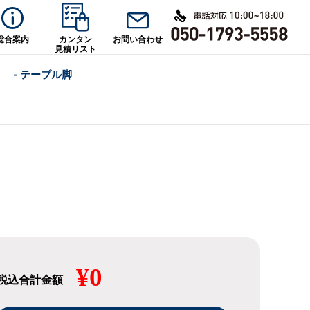
総合案内
カンタン
お問い合わせ
見積リスト
- テーブル脚
¥0
税込合計金額