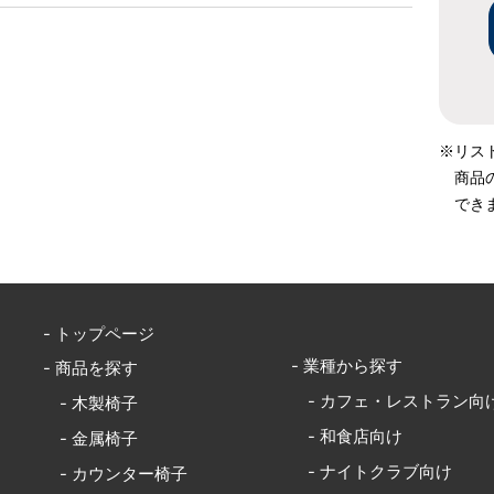
※リス
商品
でき
- トップページ
- 業種から探す
- 商品を探す
- カフェ・レストラン向
- 木製椅子
- 和食店向け
- 金属椅子
- ナイトクラブ向け
- カウンター椅子