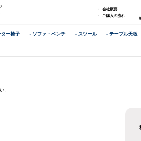
ジ
会社概要
ム
ご購入の流れ
ンター椅子
- ソファ・ベンチ
- スツール
- テーブル天板
い。