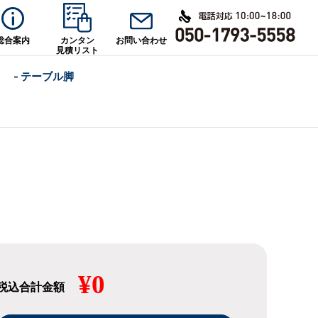
総合案内
カンタン
お問い合わせ
見積リスト
- テーブル脚
¥0
税込合計金額