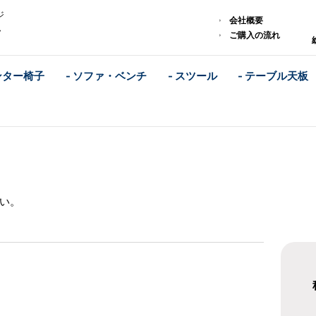
ジ
会社概要
ム
ご購入の流れ
ンター椅子
- ソファ・ベンチ
- スツール
- テーブル天板
い。