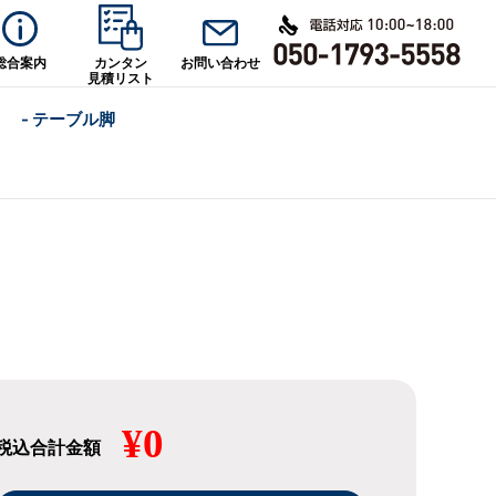
総合案内
カンタン
お問い合わせ
見積リスト
- テーブル脚
¥0
税込合計金額