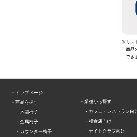
※リス
商品
でき
- トップページ
- 業種から探す
- 商品を探す
- カフェ・レストラン向
- 木製椅子
- 和食店向け
- 金属椅子
- ナイトクラブ向け
- カウンター椅子