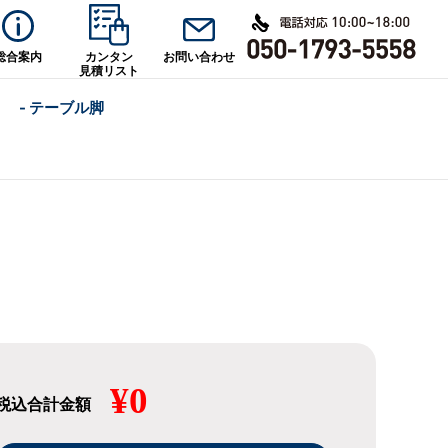
総合案内
カンタン
お問い合わせ
見積リスト
- テーブル脚
¥0
税込合計金額