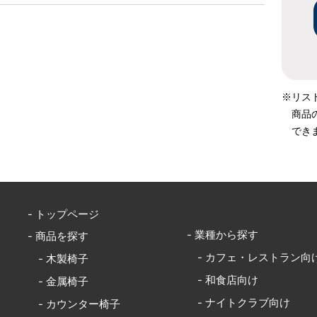
※リス
商品
でき
- トップページ
- 業種から探す
- 商品を探す
- カフェ・レストラン向
- 木製椅子
- 和食店向け
- 金属椅子
- ナイトクラブ向け
- カウンター椅子