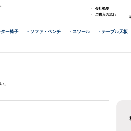
ジ
会社概要
ム
ご購入の流れ
ンター椅子
- ソファ・ベンチ
- スツール
- テーブル天板
い。