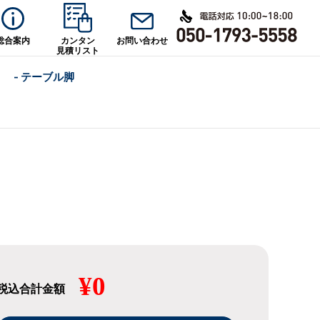
総合案内
カンタン
お問い合わせ
見積リスト
- テーブル脚
¥0
税込合計金額