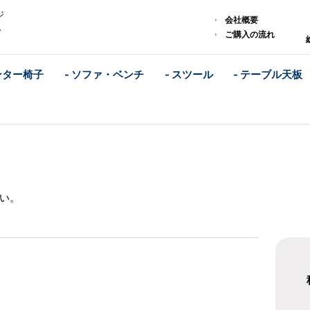
ジ
会社概要
ム
ご購入の流れ
ンター椅子
- ソファ・ベンチ
- スツール
- テーブル天板
い。