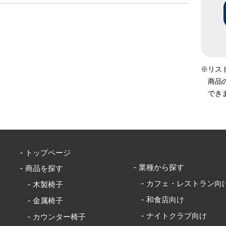
※リス
商品
でき
- トップページ
- 業種から探す
- 商品を探す
- カフェ・レストラン向
- 木製椅子
- 和食店向け
- 金属椅子
- ナイトクラブ向け
- カウンター椅子