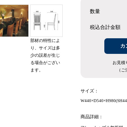
数量
税込合計
金額
部材の特性によ
カ
り、サイズは多
少の誤差が生じ
お見積
る場合がござい
（ご
ます。
サイズ：
W440×D540×H980(SH44
商品詳細：