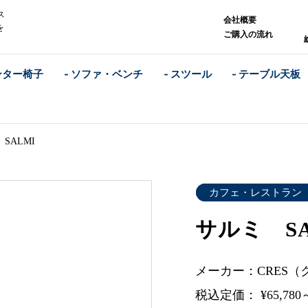
ス
会社概要
を
ご購入の流れ
ンター椅子
- ソファ・ベンチ
- スツール
- テーブル天板
SALMI
カフェ・レストラン
サルミ SA
メーカー：CRES（
税込定価： ¥65,780