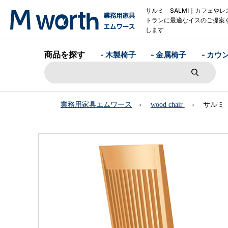
サルミ SALMI｜カフェやレ
トランに最適なイスのご提案
します
商品を探す
- 木製椅子
- 金属椅子
- カウ
業務用家具エムワース
wood chair
サルミ 