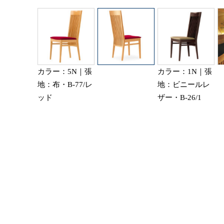
カラー：5N｜張
カラー：1N｜張
地：布・B-77/レ
地：ビニールレ
ッド
ザー・B-26/1