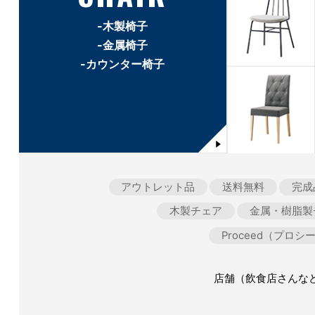
-木製椅子
-金属椅子
-カウンター椅子
アウトレット品
送料無料
完成
木製チェア
金属・樹脂製
Proceed（プロシ
店舗（飲食店さんな