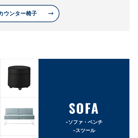
カウンター椅子
SOFA
-ソファ・ベンチ
-スツール