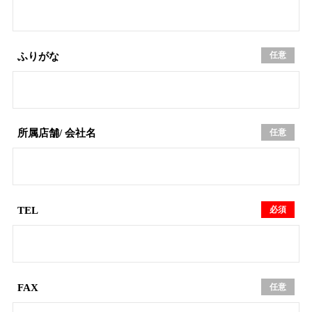
任意
ふりがな
任意
所属店舗/
会社名
必須
TEL
任意
FAX