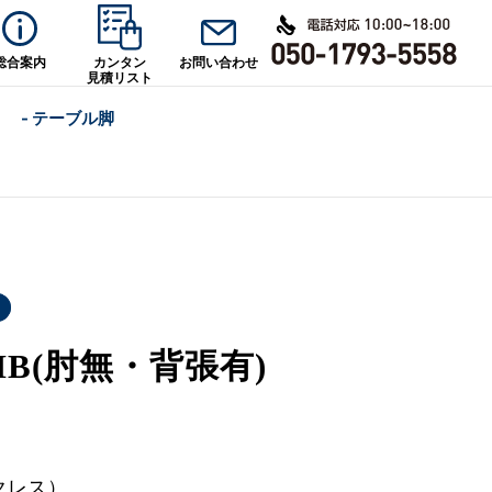
総合案内
カンタン
お問い合わせ
見積リスト
- テーブル脚
MB(肘無・背張有)
クレス）