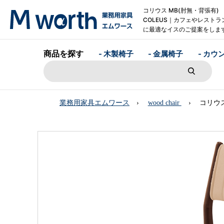
コリウス MB(肘無・背張有
COLEUS｜カフェやレストラ
に最適なイスのご提案をしま
商品を探す
- 木製椅子
- 金属椅子
- カウ
業務用家具エムワース
wood chair
コリウス