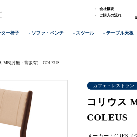
)
会社概要
ン
ご購入の流れ
す
ンター椅子
- ソファ・ベンチ
- スツール
- テーブル天板
 MB(肘無・背張有) COLEUS
カフェ・レストラン
コリウス 
COLEUS
メーカー：CRES（