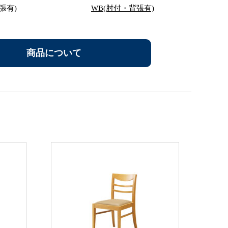
張有)
WB(肘付・背張有)
商品について