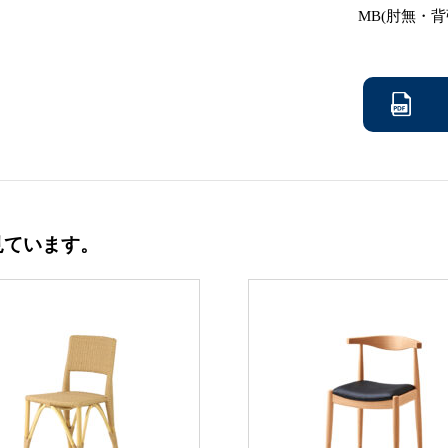
MB(肘無・背
見ています。