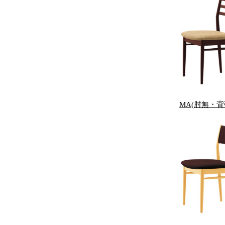
MA(肘無・背