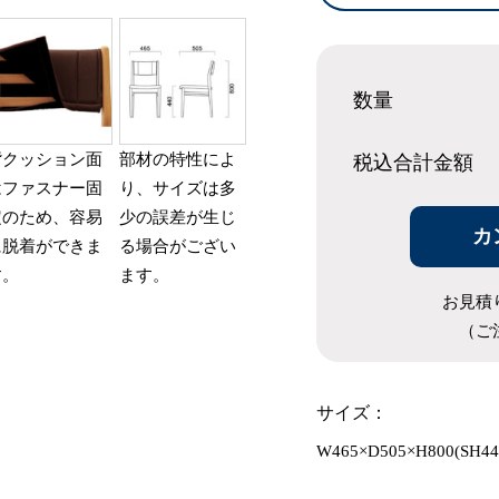
数量
背クッション面
部材の特性によ
税込合計
金額
はファスナー固
り、サイズは多
定のため、容易
少の誤差が生じ
カ
に脱着ができま
る場合がござい
す。
ます。
お見積
（ご
サイズ：
W465×D505×H800(SH44