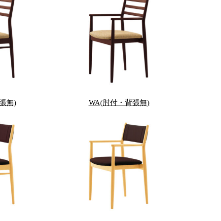
張無)
WA(肘付・背張無)