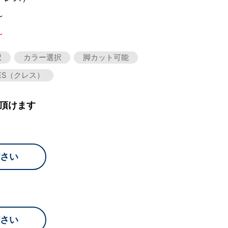
～
～
択
カラー選択
脚カット可能
ES（クレス）
頂けます
さい
さい