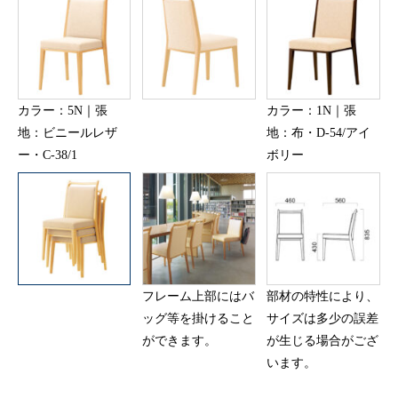
カラー：5N｜張
カラー：1N｜張
地：ビニールレザ
地：布・D-54/アイ
ー・C-38/1
ボリー
フレーム上部にはバ
部材の特性により、
ッグ等を掛けること
サイズは多少の誤差
ができます。
が生じる場合がござ
います。