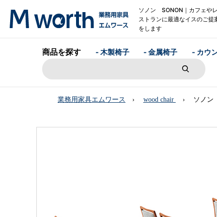
ソノン SONON｜カフェや
ストランに最適なイスのご提
をします
商品を探す
- 木製椅子
- 金属椅子
- カウ
業務用家具エムワース
wood chair
ソノン 