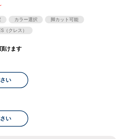
～
択
カラー選択
脚カット可能
ES（クレス）
頂けます
さい
さい