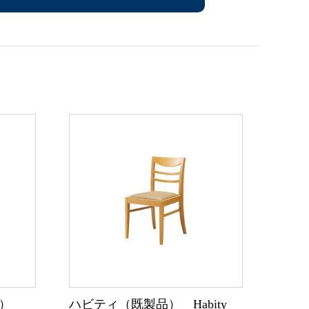
品）
ハビティ（既製品） Habity