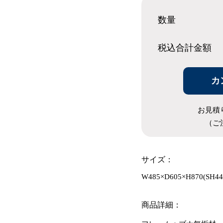
数量
税込合計
金額
カ
お見積
（ご
サイズ：
W485×D605×H870(SH44
商品詳細：