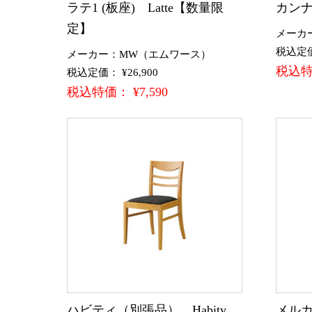
ラテ1 (板座) Latte【数量限
カンナ
定】
メーカ
税込定価：
メーカー：MW（エムワース）
税込特価
税込定価： ¥26,900
税込特価： ¥7,590
ハビティ（別張品） Habity
メルカ