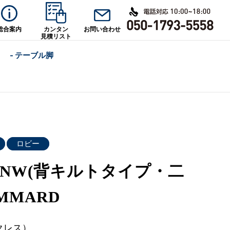
総合案内
カンタン
お問い合わせ
見積リスト
- テーブル脚
ロビー
ANW(背キルトタイプ・二
MMARD
クレス）