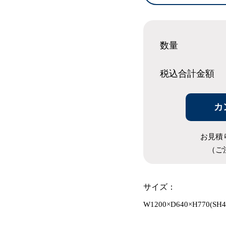
数量
税込合計
金額
カ
お見積
（ご
サイズ：
W1200×D640×H770(SH