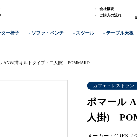
会社概要
カ
ス
ご購入の流れ
ンター椅子
- ソファ・ベンチ
- スツール
- テーブル天板
 ANW(背キルトタイプ・二人掛) POMMARD
カフェ・レストラン
ポマール 
人掛) PO
メーカー：CRES（