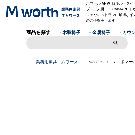
ポマール ANW(背キルトタイ
プ・二人掛) POMMARD｜
フェやレストランに最適なイ
のご提案をします
商品を探す
- 木製椅子
- 金属椅子
- カウ
業務用家具エムワース
wood chair
ポマール