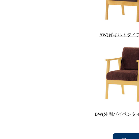
AW(背キルトタイ
BW(外周パイペンタ