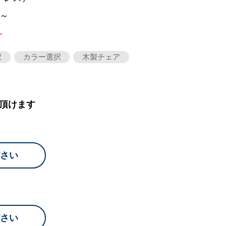
0～
～
択
カラー選択
木製チェア
頂けます
さい
さい