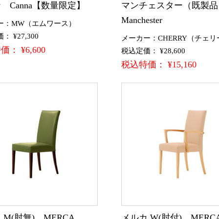
 Canna【数量限定】
マンチェスター（既製
Manchester
ー：MW（エムワース）
 ¥27,300
メーカー：CHERRY（チェリ
： ¥6,600
税込定価： ¥28,600
税込特価： ¥15,160
 M(肘無) MERCA
メルカ W(肘付) MERC