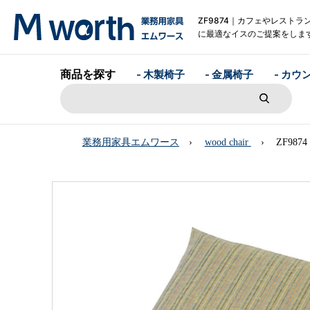
ZF9874｜カフェやレストラ
に最適なイスのご提案をしま
商品を探す
- 木製椅子
- 金属椅子
- カウ
業務用家具エムワース
wood chair
ZF9874