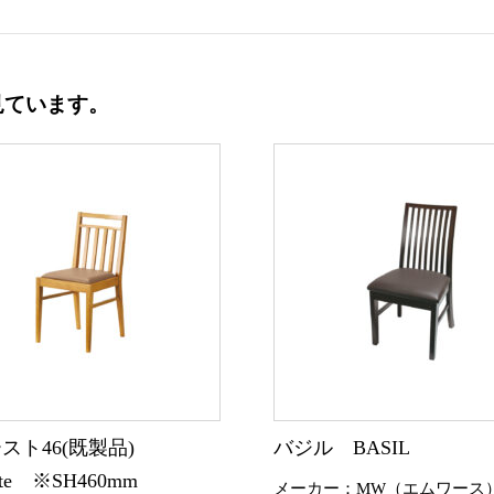
見ています。
スト46(既製品)
バジル BASIL
uste ※SH460mm
メーカー：MW（エムワース