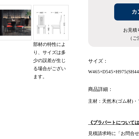
カ
お見積
（ご
部材の特性によ
り、サイズは多
少の誤差が生じ
サイズ：
る場合がござい
W465×D545×H975(SH44
ます。
商品詳細：
主材：天然木(ゴム材)
《プラパートについて
見積請求時に「お問合