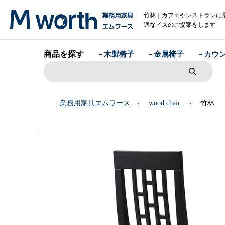
竹林｜カフェやレストランに
適なイスのご提案をします
商品を探す
- 木製椅子
- 金属椅子
- カウ
業務用家具エムワース
wood chair
竹林