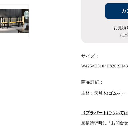
カ
お見積
（ご
サイズ：
W425×D510×H820(SH43
商品詳細：
主材：天然木(ゴム材)
《プラパートについて
見積請求時に「お問合