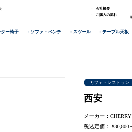
会社概要
最
ご購入の流れ
ンター椅子
- ソファ・ベンチ
- スツール
- テーブル天板
カフェ・レストラン
西安
メーカー：CHERR
税込定価： ¥30,800