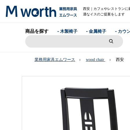
西安｜カフェやレストランに
適なイスのご提案をします
商品を探す
- 木製椅子
- 金属椅子
- カウ
業務用家具エムワース
wood chair
西安