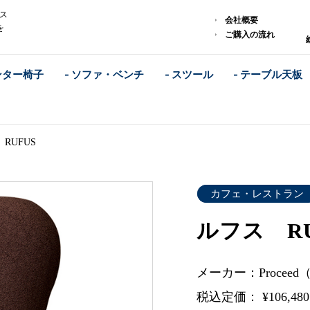
レス
会社概要
を
ご購入の流れ
ンター椅子
- ソファ・ベンチ
- スツール
- テーブル天板
RUFUS
カフェ・レストラン
ルフス RU
メーカー：Procee
税込定価： ¥106,48