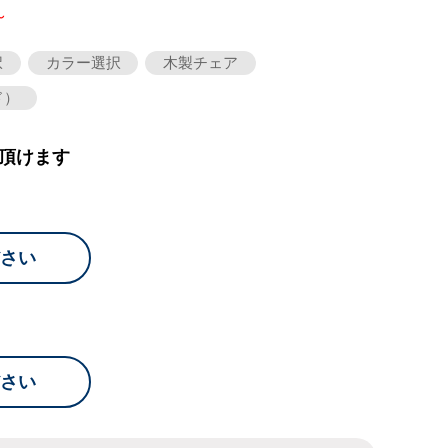
～
択
カラー選択
木製チェア
ド）
頂けます
さい
さい