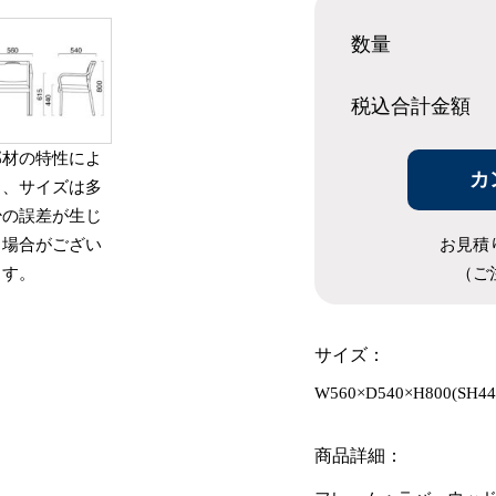
数量
税込合計
金額
部材の特性によ
カ
り、サイズは多
少の誤差が生じ
お見積
る場合がござい
（ご
ます。
サイズ：
W560×D540×H800(SH4
商品詳細：