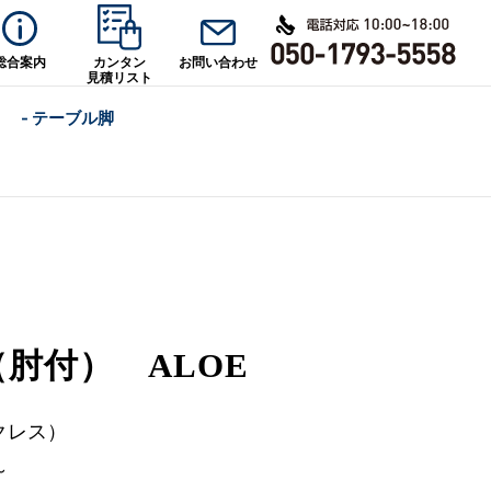
総合案内
カンタン
お問い合わせ
見積リスト
- テーブル脚
（肘付） ALOE
クレス）
～