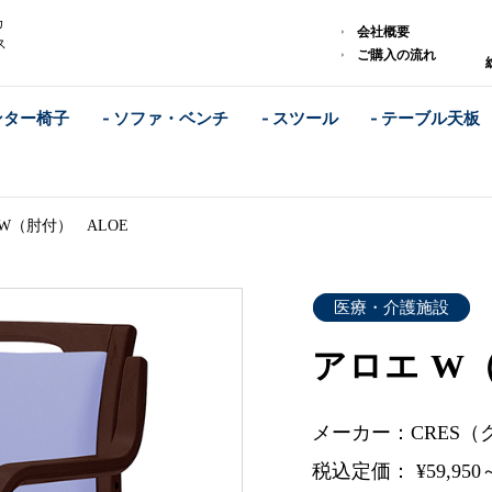
カ
会社概要
ス
ご購入の流れ
ンター椅子
- ソファ・ベンチ
- スツール
- テーブル天板
W（肘付） ALOE
医療・介護施設
アロエ W
メーカー：CRES（
税込定価： ¥59,950