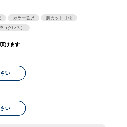
～
択
カラー選択
脚カット可能
ES（クレス）
頂けます
さい
さい