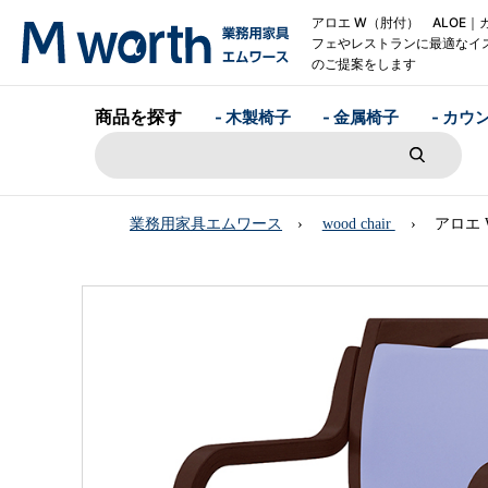
アロエ W（肘付） ALOE｜
フェやレストランに最適なイ
のご提案をします
商品を探す
- 木製椅子
- 金属椅子
- カウ
業務用家具エムワース
wood chair
アロエ 