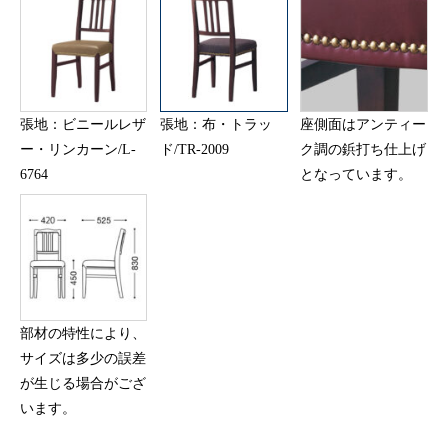
張地：ビニールレザ
張地：布・トラッ
座側面はアンティー
ー・リンカーン/L-
ド/TR-2009
ク調の鋲打ち仕上げ
6764
となっています。
部材の特性により、
サイズは多少の誤差
が生じる場合がござ
います。