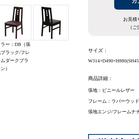
カ
お見積
（ご
カラー：DB（張
サイズ：
地ブラック/フレ
ームダークブラ
W314×D490×H880(SH45
ウン）
商品詳細：
張地：ビニールレザー
フレーム：ラバーウッ
張地エンジ/フレームナ