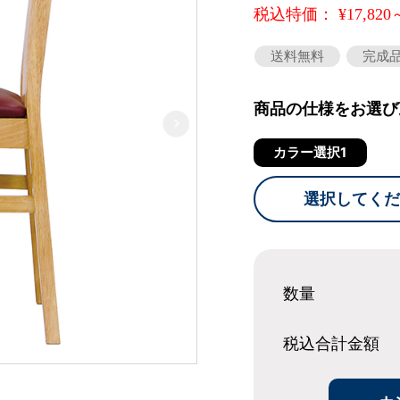
税込特価： ¥17,820
送料無料
完成
商品の仕様をお選び
カラー選択1
選択してくだ
数量
税込合計
金額