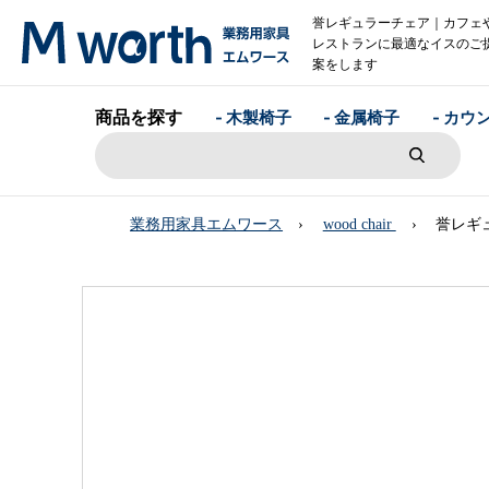
誉レギュラーチェア｜カフェ
レストランに最適なイスのご
案をします
商品を探す
- 木製椅子
- 金属椅子
- カウ
業務用家具エムワース
wood chair
誉レギ