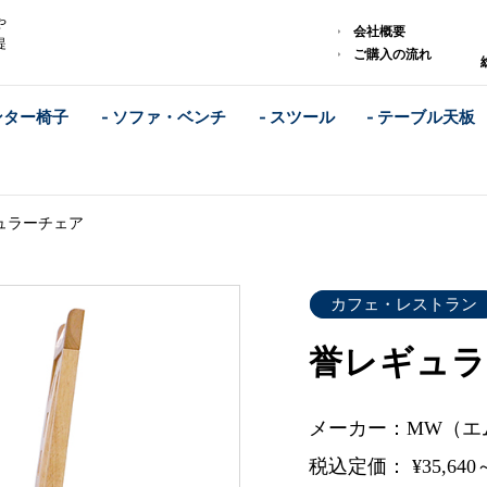
や
会社概要
提
ご購入の流れ
ンター椅子
- ソファ・ベンチ
- スツール
- テーブル天板
ュラーチェア
カフェ・レストラン
誉レギュラ
メーカー：MW（エ
税込定価： ¥35,640