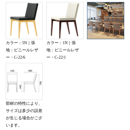
カラー：5N｜張
カラー：1N｜張
地：ビニールレザ
地：ビニールレザ
ー・C-22/6
ー・C-22/1
部材の特性により、
サイズは多少の誤差
が生じる場合がござ
います。