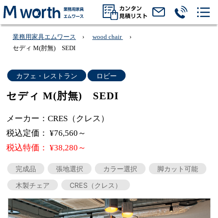
業務用家具エムワース
wood chair
セディ M(肘無) SEDI
カフェ・レストラン
ロビー
セディ M(肘無) SEDI
メーカー：CRES（クレス）
税込定価： ¥76,560～
税込特価： ¥38,280～
完成品
張地選択
カラー選択
脚カット可能
木製チェア
CRES（クレス）