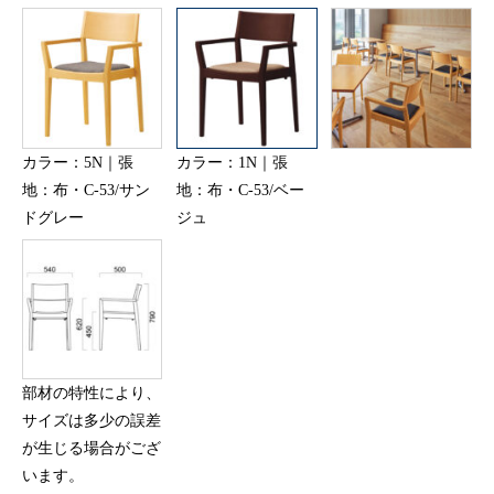
カラー：5N｜張
カラー：1N｜張
地：布・C-53/サン
地：布・C-53/ベー
ドグレー
ジュ
部材の特性により、
サイズは多少の誤差
が生じる場合がござ
います。