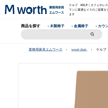
ケルプ KELP｜カフェやレ
ランに最適なイスのご提案を
ます
商品を探す
- 木製椅子
- 金属椅子
- カウ
業務用家具エムワース
wood chair
ケルプ 