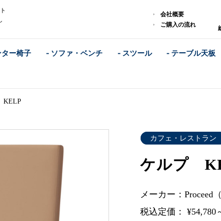
スト
会社概要
し
ご購入の流れ
ンター椅子
- ソファ・ベンチ
- スツール
- テーブル天板
KELP
カフェ・レストラン
ケルプ K
メーカー：Procee
税込定価： ¥54,780