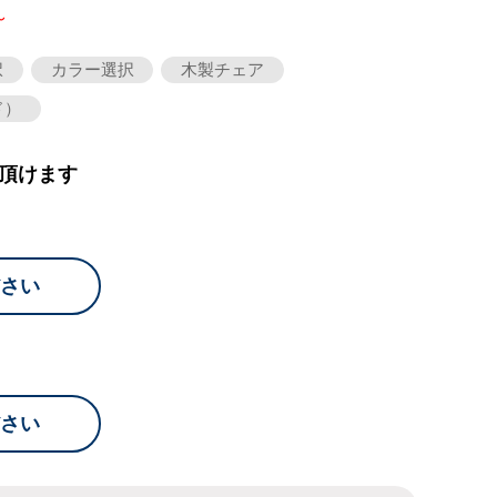
～
択
カラー選択
木製チェア
ド）
頂けます
さい
さい