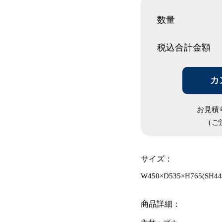
数量
税込合計
金額
カ
お見積
（ご
サイズ：
W450×D535×H765(SH44
商品詳細：