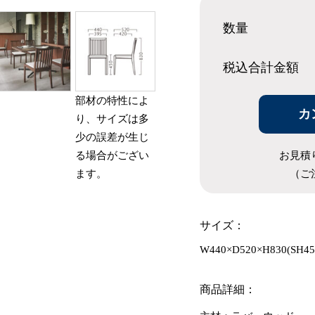
数量
税込合計
金額
部材の特性によ
カ
り、サイズは多
少の誤差が生じ
お見積
る場合がござい
（ご
ます。
サイズ：
W440×D520×H830(SH45
商品詳細：