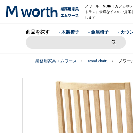
ノワール NOIR｜カフェや
トランに最適なイスのご提案
します
商品を探す
- 木製椅子
- 金属椅子
- カウ
業務用家具エムワース
wood chair
ノワール