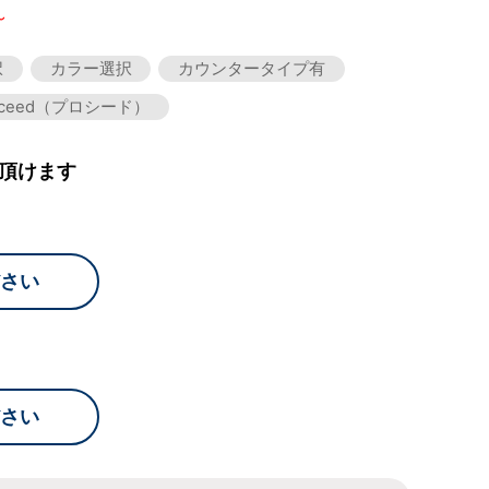
～
択
カラー選択
カウンタータイプ有
oceed（プロシード）
頂けます
さい
さい