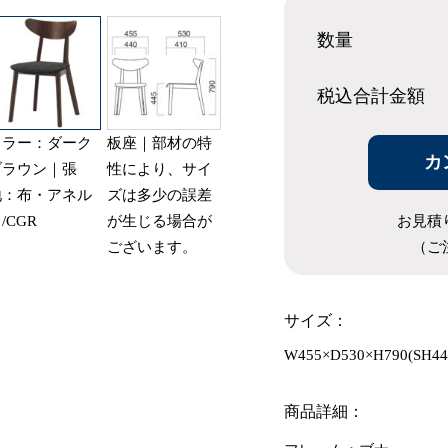
数量
税込合計
金額
カラー：ダーク
板座｜部材の特
カ
ブラウン｜張
性により、サイ
地：布・アネル
ズは多少の誤差
お見積
/CGR
が生じる場合が
（ご
ございます。
サイズ：
W455×D530×H790(SH44
商品詳細：