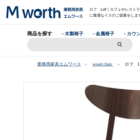
ロフ Lof｜カフェやレスト
に最適なイスのご提案をしま
商品を探す
- 木製椅子
- 金属椅子
- カウ
業務用家具エムワース
wood chair
ロフ L