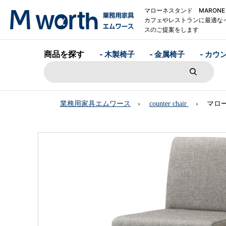
マローネスタンド MARONE
カフェやレストランに最適な
スのご提案をします
商品を探す
- 木製椅子
- 金属椅子
- カウ
業務用家具エムワース
counter chair
マロー