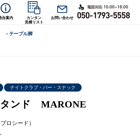
総合案内
カンタン
お問い合わせ
見積リスト
- テーブル脚
ナイトクラブ・バー・スナック
タンド MARONE
d（プロシード）
～