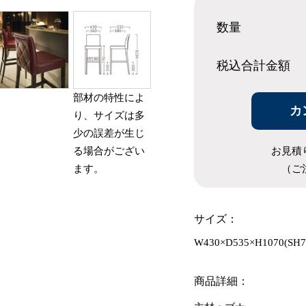
数量
税込合計
金額
部材の特性によ
カ
り、サイズは多
少の誤差が生じ
お見積
る場合がござい
（ご
ます。
サイズ：
W430×D535×H1070(SH7
商品詳細：