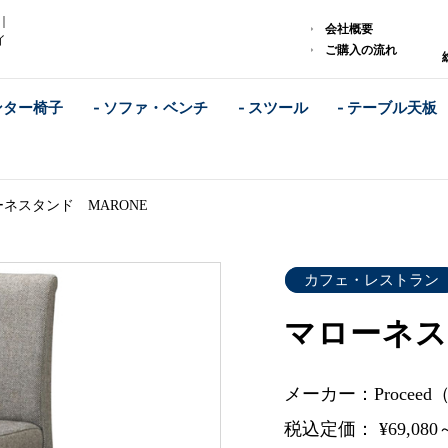
｜
会社概要
イ
ご購入の流れ
ンター椅子
- ソファ・ベンチ
- スツール
- テーブル天板
ネスタンド MARONE
カフェ・レストラン
マローネス
メーカー：Procee
税込定価： ¥69,080