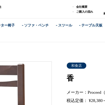
会社概要
適
ご購入の流れ
ンター椅子
- ソファ・ベンチ
- スツール
- テーブル天板
和食店
香
メーカー：Procee
税込定価： ¥28,380