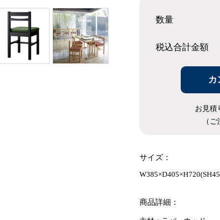
数量
税込合計
金額
カ
お見積
（ご
サイズ：
W385×D405×H720(SH45
商品詳細：