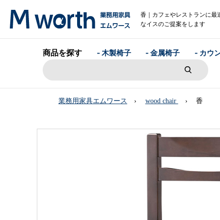
香｜カフェやレストランに最
なイスのご提案をします
商品を探す
- 木製椅子
- 金属椅子
- カウ
業務用家具エムワース
wood chair
香