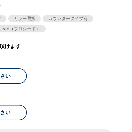
～
択
カラー選択
カウンタータイプ有
oceed（プロシード）
頂けます
さい
さい