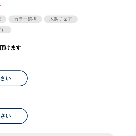
～
択
カラー選択
木製チェア
ド）
頂けます
さい
さい