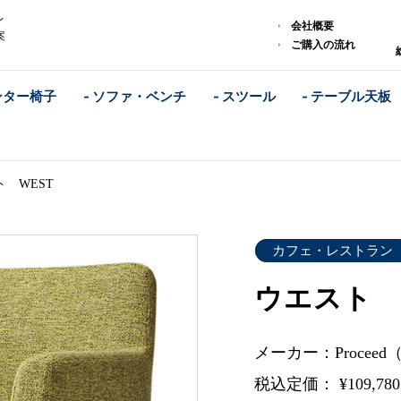
レ
会社概要
案
ご購入の流れ
ンター椅子
- ソファ・ベンチ
- スツール
- テーブル天板
 WEST
カフェ・レストラン
ウエスト 
メーカー：Procee
税込定価： ¥109,78