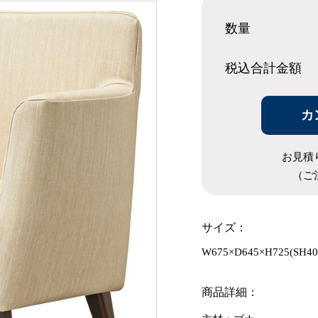
数量
税込合計
金額
カ
お見積
（ご
サイズ：
W675×D645×H725(SH4
商品詳細：