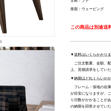
主材：ブナ
座面：ウェービング
この商品は別途送
1
▼
送料はいくらかかり
ご注文数量、金額、配
上、見積請求をしてい
▼
納期はどれくらいか
フレーム・張地の在庫
が目安になりますが、
り日数がかかることが
の納期を回答させてい