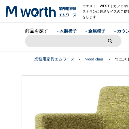
ウエスト WEST｜カフェや
ストランに最適なイスのご提
をします
商品を探す
- 木製椅子
- 金属椅子
- カウ
業務用家具エムワース
wood chair
ウエスト