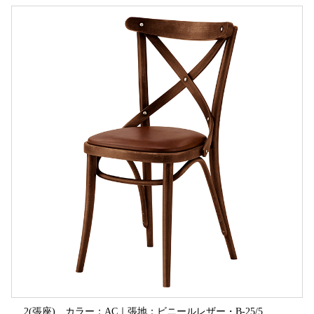
2(張座) カラー：AC｜張地：ビニールレザー・B-25/5