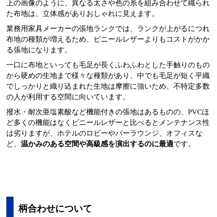
上の画像のように、異なる太さや色の糸を組み合わせて織られ
た布地は、立体感がありおしゃれに見えます。
業務用家具メーカーの張地ランクでは、ランクが上がるにつれ
布地の種類が増えるため、ビニールレザーよりもコストがかか
る張地になります。
一口に布地といっても毛足が長くふわふわとした手触りのもの
から硬めの生地まで様々な種類があり、中でも毛足が短く平織
でしっかりと織り込まれた生地は摩擦に強いため、不特定多数
の人が利用する空間に向いています。
撥水・耐次亜塩素酸など機能付きの張地はあるものの、PVCほ
ど多くの機能はなくビニールレザーと比べるとメンテナンス性
は劣りますが、ホテルのロビーやバーラウンジ、オフィスな
ど、
温かみのある空間や高級感を演出するのに最適
です。
柄合わせについて