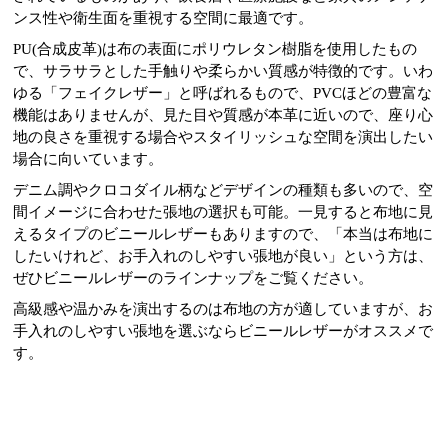
ンス性や衛生面を重視する空間に最適です。
PU(合成皮革)は布の表面にポリウレタン樹脂を使用したもの
で、サラサラとした手触りや柔らかい質感が特徴的です。いわ
ゆる「フェイクレザー」と呼ばれるもので、PVCほどの豊富な
機能はありませんが、見た目や質感が本革に近いので、座り心
地の良さを重視する場合やスタイリッシュな空間を演出したい
場合に向いています。
デニム調やクロコダイル柄などデザインの種類も多いので、空
間イメージに合わせた張地の選択も可能。一見すると布地に見
えるタイプのビニールレザーもありますので、「本当は布地に
したいけれど、お手入れのしやすい張地が良い」という方は、
ぜひビニールレザーのラインナップをご覧ください。
高級感や温かみを演出するのは布地の方が適していますが、お
手入れのしやすい張地を選ぶならビニールレザーがオススメで
す。