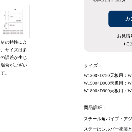
カ
お見積
部材の特性によ
（ご
り、サイズは多
少の誤差が生じ
サイズ：
る場合がござい
ます。
W1200×D750天板用：W1
W1500×D900天板用：W1
W1800×D900天板用：W1
商品詳細：
スチール角パイプ・ア
ステーはシルバー塗装