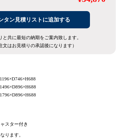
ンタン見積リストに追加する
りと共に最短の納期をご案内致します。
注文はお見積りの承認後になります）
196×D746×H688
496×D896×H688
796×D896×H688
ジャスター付き
となります。