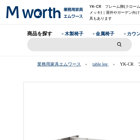
YK-CR フレーム脚(クロー
メッキ)｜屋外やガーデン向け
具もあります
商品を探す
- 木製椅子
- 金属椅子
- カウ
業務用家具エムワース
table leg
YK-CR