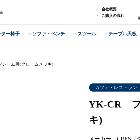
ム
会社概要
家
ご購入の流れ
ンター椅子
- ソファ・ベンチ
- スツール
- テーブル天板
 フレーム脚(クロームメッキ)
カフェ・レストラン
YK-CR
キ)
メーカー：CRES（