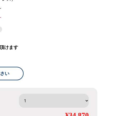
～
～
頂けます
さい
¥34,870