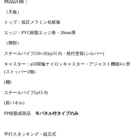
商品詳細：
（天板）
トップ：低圧メラミン化粧板
エッジ：PVC樹脂エッジ巻・28mm厚
（脚部）
スチールパイプ(50×26)(φ31.8)・焼付塗装(シルバー)
キャスター：φ50双輪ナイロンキャスター・アジャスト機能4ヶ所
(ストッパー2個)
(棚)
スチールパイプ(φ15.9)
(前パネル)
PP樹脂成形品
※パネル付タイプのみ
平行スタッキング・組立式