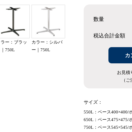
数量
税込合計
金額
カラー：ブラッ
カラー：シルバ
｜750L
ー｜750L
カ
お見積
（ご
サイズ：
550L：ベース400×400/
650L：ベース475×475/
750L：ベース545×545/