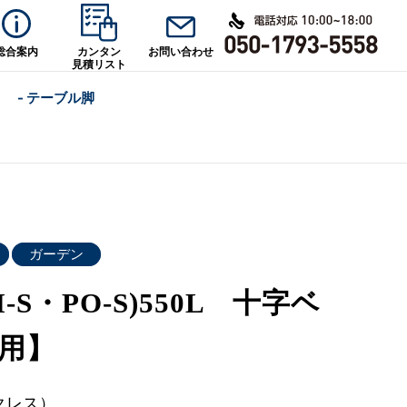
総合案内
カンタン
お問い合わせ
見積リスト
- テーブル脚
ガーデン
SI-S・PO-S)550L 十字ベ
用】
クレス）