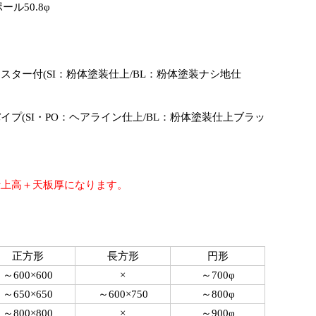
ポール50.8φ
スター付(SI：粉体塗装仕上/BL：粉体塗装ナシ地仕
プ(SI・PO：ヘアライン仕上/BL：粉体塗装仕上ブラッ
仕上高＋天板厚になります。
正方形
長方形
円形
～600×600
×
～700φ
～650×650
～600×750
～800φ
～800×800
×
～900φ