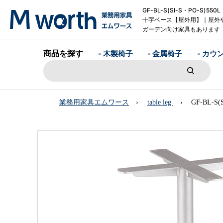
GF-BL-S(SI-S・PO-S)550
十字ベース【屋外用】｜屋外
ガーデン向け家具もあります
商品を探す
- 木製椅子
- 金属椅子
- カウ
業務用家具エムワース
table leg
GF-BL-