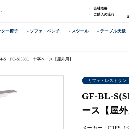
L
会社概要
や
ご購入の流れ
ンター椅子
- ソファ・ベンチ
- スツール
- テーブル天板
S(SI-S・PO-S)550L 十字ベース【屋外用】
カフェ・レストラン
GF-BL-S(
ース【屋外
メーカー：CRES（