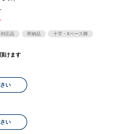
～
～
外対応品
即納品
十字・Xベース脚
頂けます
さい
さい