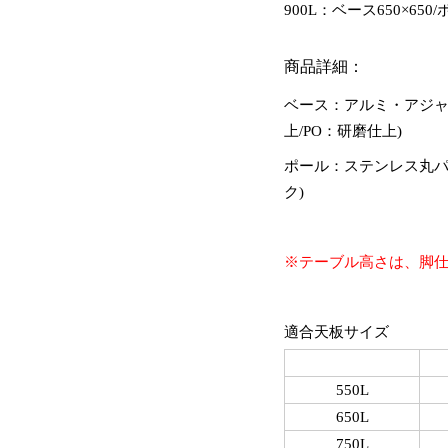
900L：ベース650×650/
商品詳細：
ベース：アルミ・アジャ
上/PO：研磨仕上)
ポール：ステンレス丸パイ
ク)
※テーブル高さは、脚
適合天板サイズ
550L
650L
750L