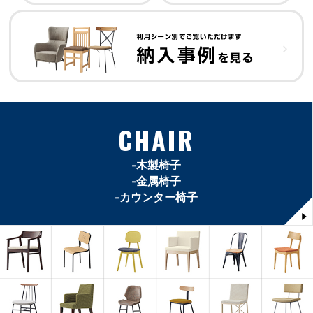
CHAIR
-木製椅子
-金属椅子
-カウンター椅子