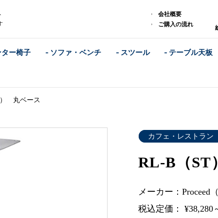
会社概要
外
す
ご購入の流れ
ンター椅子
- ソファ・ベンチ
- スツール
- テーブル天板
ST） 丸ベース
カフェ・レストラン
RL-B（S
メーカー：Procee
税込定価： ¥38,280