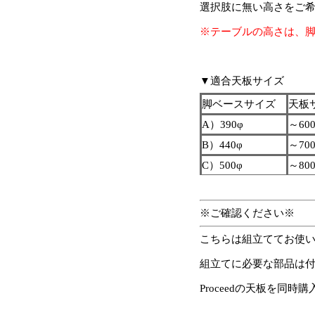
選択肢に無い高さをご
※テーブルの高さは、
▼適合天板サイズ
脚ベースサイズ
天板
A）390φ
～60
B）440φ
～70
C）500φ
～80
※ご確認ください※
こちらは組立ててお使
組立てに必要な部品は
Proceedの天板を同