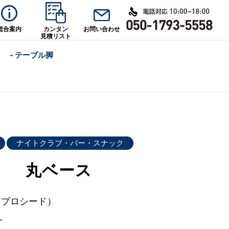
総合案内
カンタン
お問い合わせ
見積リスト
- テーブル脚
ナイトクラブ・バー・スナック
T） 丸ベース
d（プロシード）
～