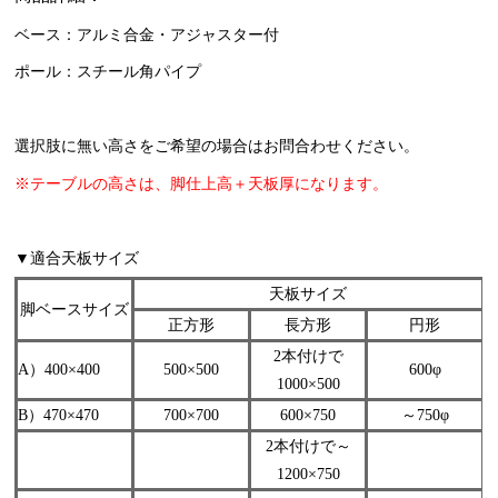
ベース：アルミ合金・アジャスター付
ポール：スチール角パイプ
選択肢に無い高さをご希望の場合はお問合わせください。
※テーブルの高さは、脚仕上高＋天板厚になります。
▼適合天板サイズ
天板サイズ
脚ベースサイズ
正方形
長方形
円形
2本付けで
A）400×400
500×500
600φ
1000×500
B）470×470
700×700
600×750
～750φ
2本付けで～
1200×750