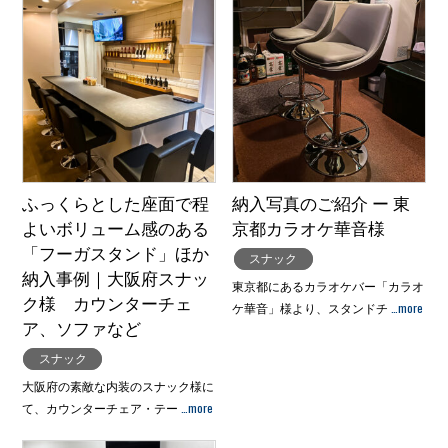
ふっくらとした座面で程
納入写真のご紹介 ー 東
よいボリューム感のある
京都カラオケ華音様
「フーガスタンド」ほか
スナック
納入事例｜大阪府スナッ
東京都にあるカラオケバー「カラオ
ク様 カウンターチェ
…more
ケ華音」様より、スタンドチ
ア、ソファなど
スナック
大阪府の素敵な内装のスナック様に
…more
て、カウンターチェア・テー