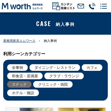
CASE
納入事例
業務用家具エムワース
納入事例
利用シーンカテゴリー
全事例
ダイニング・レストラン
カフェ
和食店・居酒屋
クラブ・ラウンジ
スナック
クリニック・病院
ホテル・施設