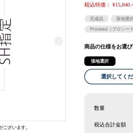
税込特価： ¥15,840
完成品
張地選
Proceed（プロシー
商品の仕様をお選び
張地選択
選択してくだ
数量
税込合計
金額
がございます。