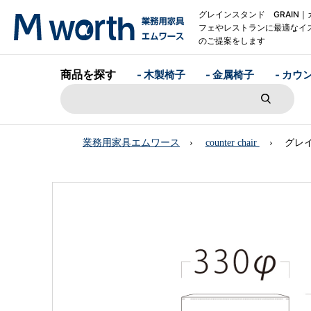
グレインスタンド GRAIN｜
フェやレストランに最適なイ
のご提案をします
商品を探す
- 木製椅子
- 金属椅子
- カウ
業務用家具エムワース
counter chair
グレイ