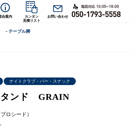
総合案内
カンタン
お問い合わせ
見積リスト
- テーブル脚
ナイトクラブ・バー・スナック
タンド GRAIN
d（プロシード）
～