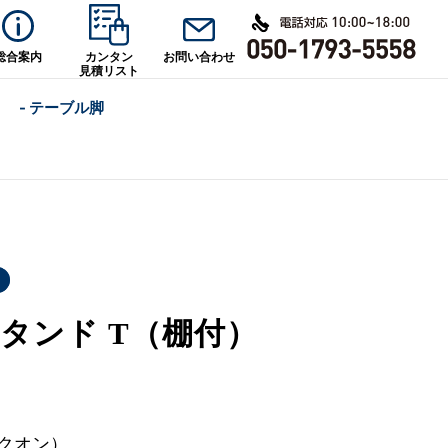
総合案内
カンタン
お問い合わせ
見積リスト
- テーブル脚
タンド T（棚付）
（クオン）