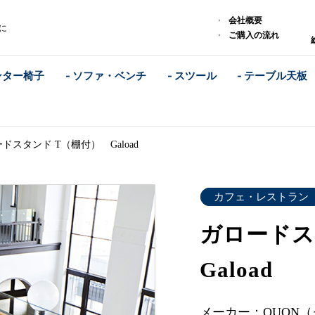
）
会社概要
ンに
ご購入の流れ
ンター椅子
- ソファ・ベンチ
- スツール
- テーブル天板
ドスタンド T（棚付） Gaload
カフェ・レストラン
ガロードス
Gaload
メーカー：QUON