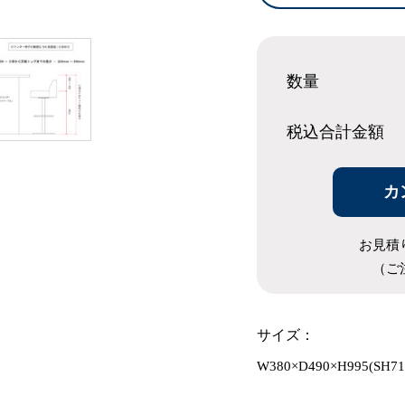
数量
税込合計
金額
カ
お見積
（ご
サイズ：
W380×D490×H995(SH71