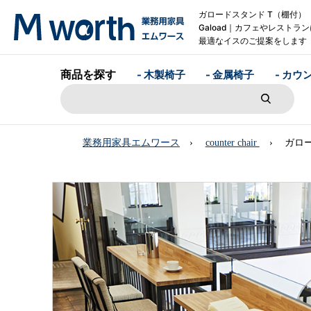
ガロードスタンド T（棚付
Gaload｜カフェやレストラ
最適なイスのご提案をします
商品を探す
- 木製椅子
- 金属椅子
- カウ
業務用家具エムワース
counter chair
ガロー