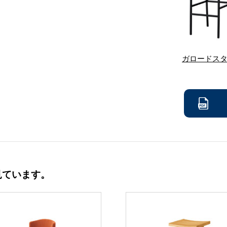
ガロードス
見ています。