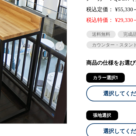
税込定価： ¥55,330
税込特価： ¥29,330
送料無料
完成
カウンター・スタン
商品の仕様をお選び
カラー選択1
選択してくだ
張地選択
選択してくだ