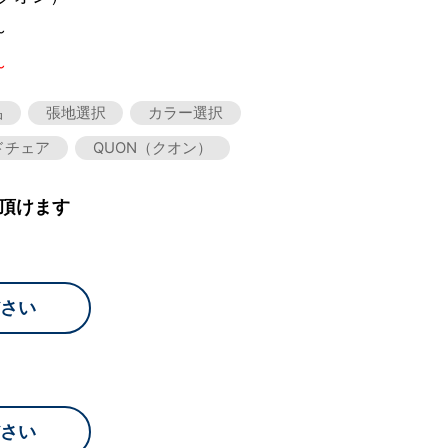
～
～
品
張地選択
カラー選択
ドチェア
QUON（クオン）
頂けます
さい
さい