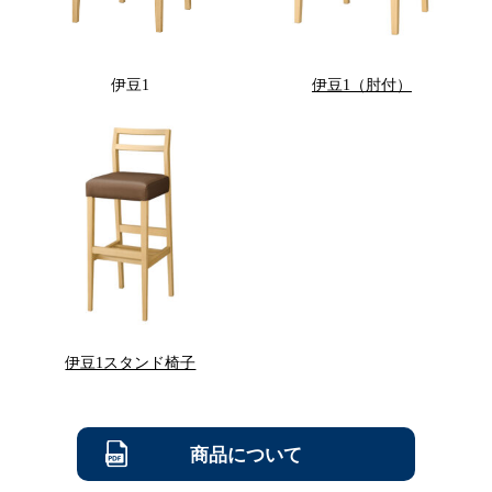
伊豆1
伊豆1（肘付）
伊豆1スタンド椅子
商品について