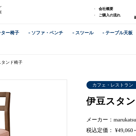
レ
会社概要
案
ご購入の流れ
ンター椅子
- ソファ・ベンチ
- スツール
- テーブル天板
スタンド椅子
カフェ・レストラン
伊豆スタン
メーカー：marukat
税込定価： ¥49,060