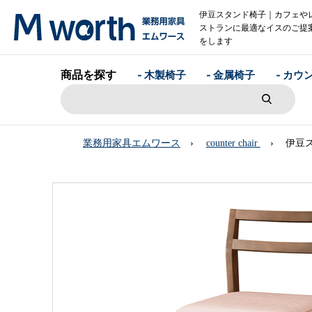
伊豆スタンド椅子｜カフェや
ストランに最適なイスのご提
をします
商品を探す
- 木製椅子
- 金属椅子
- カウ
業務用家具エムワース
counter chair
伊豆