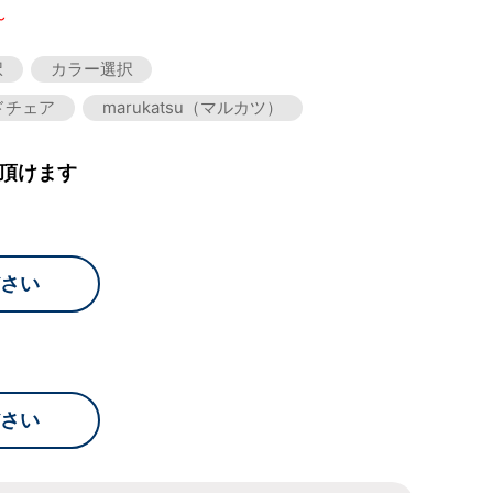
～
択
カラー選択
ドチェア
marukatsu（マルカツ）
頂けます
さい
さい