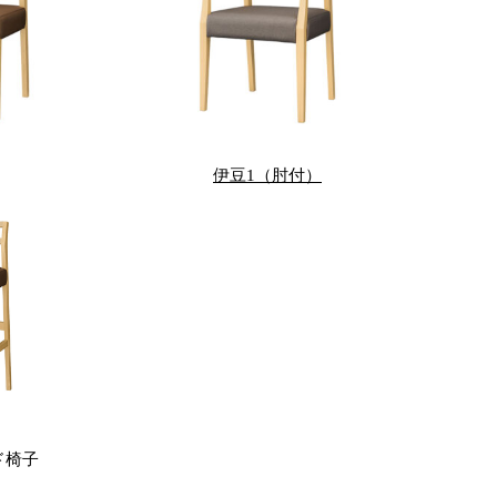
伊豆1（肘付）
ド椅子