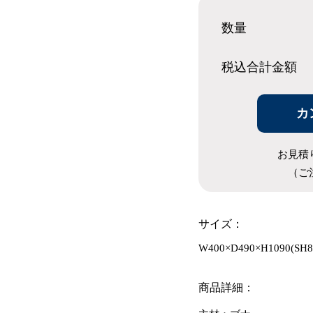
数量
税込合計
金額
カ
お見積
（ご
サイズ：
W400×D490×H1090(SH8
商品詳細：