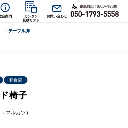
総合案内
カンタン
お問い合わせ
見積リスト
- テーブル脚
和食店
ド椅子
su（マルカツ）
～