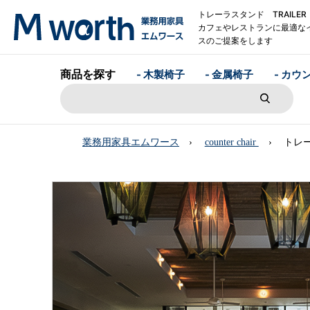
トレーラスタンド TRAILER
カフェやレストランに最適な
スのご提案をします
商品を探す
- 木製椅子
- 金属椅子
- カウ
業務用家具エムワース
counter chair
トレー