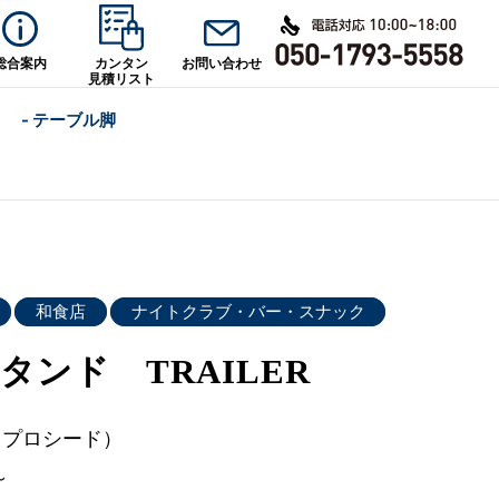
総合案内
カンタン
お問い合わせ
見積リスト
- テーブル脚
和食店
ナイトクラブ・バー・スナック
タンド TRAILER
d（プロシード）
～