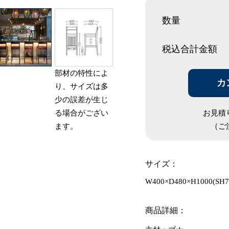
数量
税込合計
金額
部材の特性によ
カ
り、サイズは多
少の誤差が生じ
お見積
る場合がござい
（ご
ます。
サイズ：
W400×D480×H1000(SH7
商品詳細：