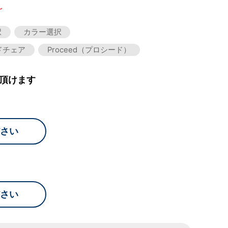
～
択
カラー選択
ドチェア
Proceed（プロシード）
頂けます
さい
さい