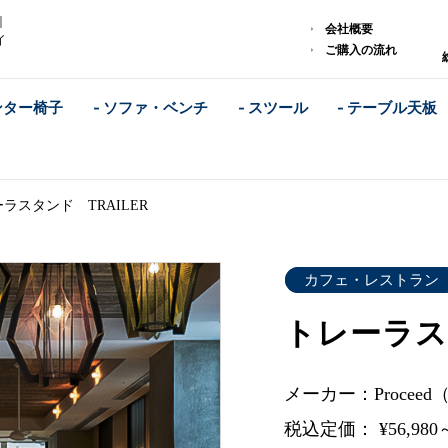
｜
会社概要
イ
ご購入の流れ
ンター椅子
- ソファ・ベンチ
- スツール
- テーブル天板
ラスタンド TRAILER
カフェ・レストラン
トレーラス
メーカー：Procee
税込定価： ¥56,980