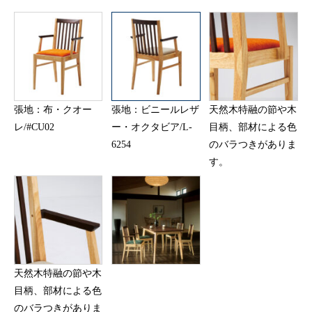
張地：布・クオー
張地：ビニールレザ
天然木特融の節や木
レ/#CU02
ー・オクタビア/L-
目柄、部材による色
6254
のバラつきがありま
す。
天然木特融の節や木
目柄、部材による色
のバラつきがありま