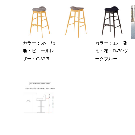
カラー：5N｜張
カラー：1N｜張
地：ビニールレ
地：布・D-76/ダ
ザー・C-32/5
ークブルー