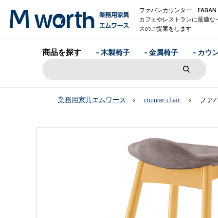
ファバンカウンター FABAN
カフェやレストランに最適な
スのご提案をします
商品を探す
- 木製椅子
- 金属椅子
- カウ
業務用家具エムワース
counter chair
ファバ