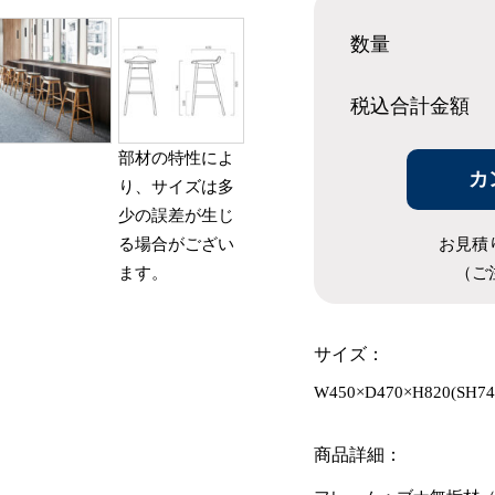
数量
税込合計
金額
部材の特性によ
カ
り、サイズは多
少の誤差が生じ
お見積
る場合がござい
（ご
ます。
サイズ：
W450×D470×H820(SH74
商品詳細：