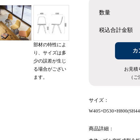
数量
税込合計
金額
部材の特性によ
カ
り、サイズは多
少の誤差が生じ
お見積
る場合がござい
（ご
ます。
サイズ：
W405×D530×H800(SH44
商品詳細：