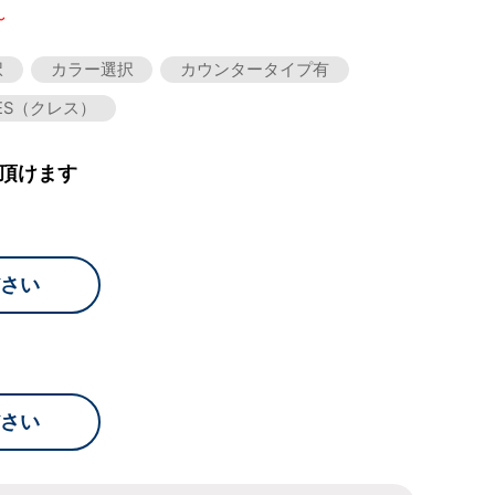
～
択
カラー選択
カウンタータイプ有
ES（クレス）
頂けます
さい
さい