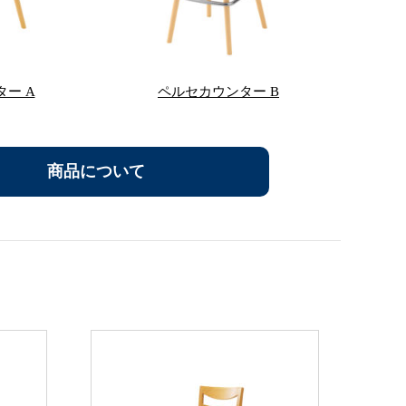
ー A
ペルセカウンター B
商品について