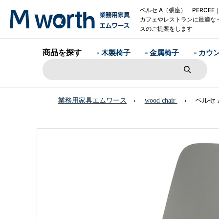
ペルセ A（張座） PERCEE
カフェやレストランに最適な
スのご提案をします
商品を探す
- 木製椅子
- 金属椅子
- カウ
業務用家具エムワース
wood chair
ペルセ 