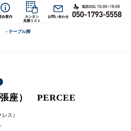
総合案内
カンタン
お問い合わせ
見積リスト
- テーブル脚
張座） PERCEE
クレス）
～