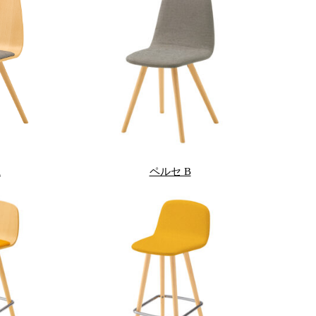
A
ペルセ B